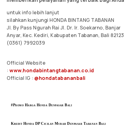
memberikan pelayanan yang terbaik bagi Anda
untuk info lebih lanjut
silahkan kunjungi HONDA BINTANG TABANAN
Jl. By Pass Ngurah Rai Jl. Dr. Ir. Soekarno, Banjar
Anyar, Kec. Kediri, Kabupaten Tabanan, Bali 82123
(0361) 7992039
Official Website
:
www.hondabintangtabanan.co.id
Official IG :
@hondatabananbali
#Promo Harga Honda Denpasar Bali
Kredit Honda DP Cicilan Murah Denpasar Tabanan Bali