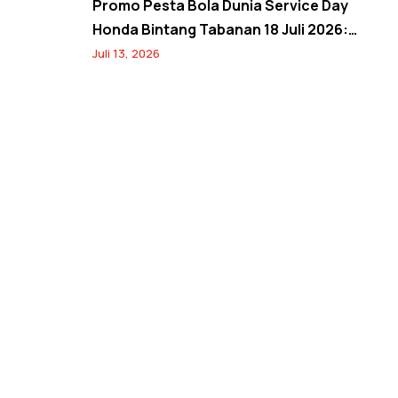
Promo Pesta Bola Dunia Service Day
Honda Bintang Tabanan 18 Juli 2026:
Banjir Diskon Servis hingga 20% dan
Juli 13, 2026
Banyak Hadiah Jersey Menarik!