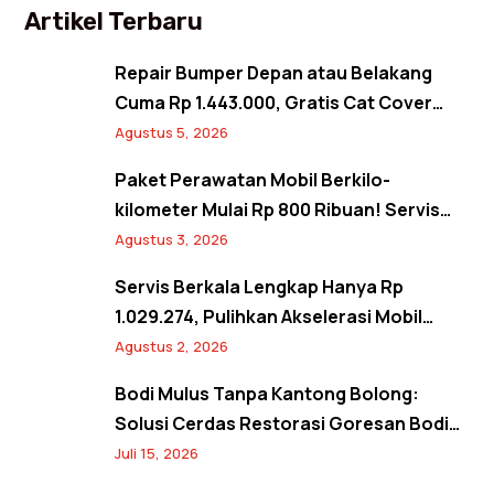
Artikel Terbaru
Repair Bumper Depan atau Belakang
Cuma Rp 1.443.000, Gratis Cat Cover
Spion! Back to Shine Promo Agustus
Agustus 5, 2026
2026
Paket Perawatan Mobil Berkilo-
kilometer Mulai Rp 800 Ribuan! Servis
Semangat Kemerdekaan Promo Agustus
Agustus 3, 2026
2026
Servis Berkala Lengkap Hanya Rp
1.029.274, Pulihkan Akselerasi Mobil
Seperti Baru! Back to Prime Promo
Agustus 2, 2026
Agustus 2026
Bodi Mulus Tanpa Kantong Bolong:
Solusi Cerdas Restorasi Goresan Bodi
Mobil Hemat Biaya
Juli 15, 2026