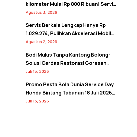
kilometer Mulai Rp 800 Ribuan! Servis
Semangat Kemerdekaan Promo
Agustus 3, 2026
Agustus 2026
Servis Berkala Lengkap Hanya Rp
1.029.274, Pulihkan Akselerasi Mobil
Seperti Baru! Back to Prime Promo
Agustus 2, 2026
Agustus 2026
Bodi Mulus Tanpa Kantong Bolong:
Solusi Cerdas Restorasi Goresan
Bodi Mobil Hemat Biaya
Juli 15, 2026
Promo Pesta Bola Dunia Service Day
Honda Bintang Tabanan 18 Juli 2026:
Banjir Diskon Servis hingga 20% dan
Juli 13, 2026
Banyak Hadiah Jersey Menarik!