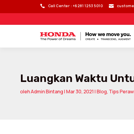
Call Center : +6281 1253 5010
custome


Luangkan Waktu Untuk
oleh
Admin Bintang
|
Mar 30, 2021
|
Blog
,
Tips Pera