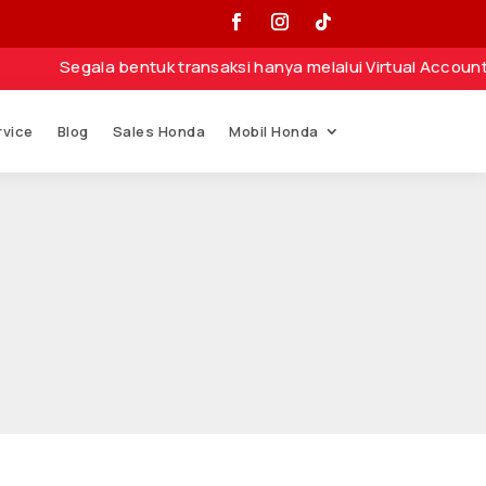
la bentuk transaksi hanya melalui Virtual Account atau Nom
rvice
Blog
Sales Honda
Mobil Honda