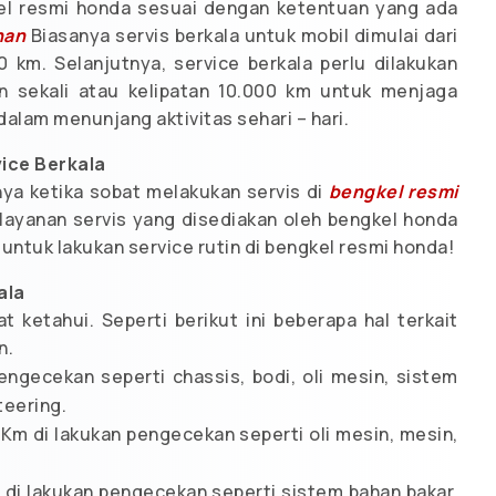
el resmi honda sesuai dengan ketentuan yang ada
nan
Biasanya servis berkala untuk mobil dimulai dari
 km. Selanjutnya, service berkala perlu dilakukan
n sekali atau kelipatan 10.000 km untuk menjaga
alam menunjang aktivitas sehari – hari.
ice Berkala
a ketika sobat melakukan servis di
bengkel resmi
layanan servis yang disediakan oleh bengkel honda
untuk lakukan service rutin di bengkel resmi honda!
ala
t ketahui. Seperti berikut ini beberapa hal terkait
n.
engecekan seperti chassis, bodi, oli mesin, sistem
teering.
 Km di lakukan pengecekan seperti oli mesin, mesin,
 di lakukan pengecekan seperti sistem bahan bakar,