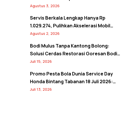
Semangat Kemerdekaan Promo Agustus
Agustus 3, 2026
2026
Servis Berkala Lengkap Hanya Rp
1.029.274, Pulihkan Akselerasi Mobil
Seperti Baru! Back to Prime Promo
Agustus 2, 2026
Agustus 2026
Bodi Mulus Tanpa Kantong Bolong:
Solusi Cerdas Restorasi Goresan Bodi
Mobil Hemat Biaya
Juli 15, 2026
Promo Pesta Bola Dunia Service Day
Honda Bintang Tabanan 18 Juli 2026:
Banjir Diskon Servis hingga 20% dan
Juli 13, 2026
Banyak Hadiah Jersey Menarik!