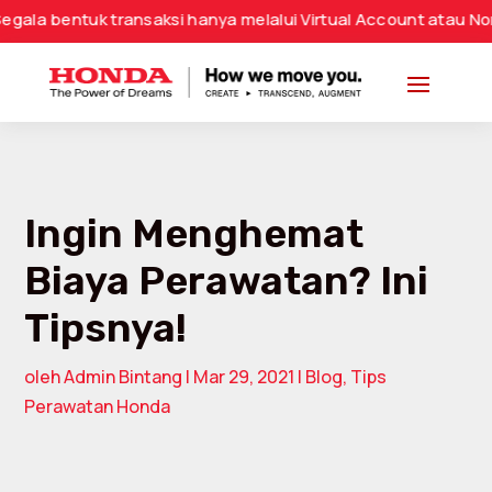
k transaksi hanya melalui Virtual Account atau Nomor Rekeni
Ingin Menghemat
Biaya Perawatan? Ini
Tipsnya!
oleh
Admin Bintang
|
Mar 29, 2021
|
Blog
,
Tips
Perawatan Honda