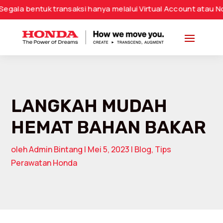
ntuk transaksi hanya melalui Virtual Account atau Nomor Rek
LANGKAH MUDAH
HEMAT BAHAN BAKAR
oleh
Admin Bintang
|
Mei 5, 2023
|
Blog
,
Tips
Perawatan Honda