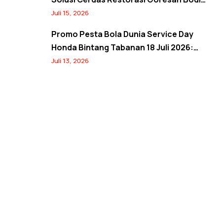
Mobil Hemat Biaya
Juli 15, 2026
Promo Pesta Bola Dunia Service Day
Honda Bintang Tabanan 18 Juli 2026:
Banjir Diskon Servis hingga 20% dan
Juli 13, 2026
Banyak Hadiah Jersey Menarik!