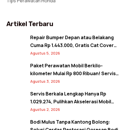
Tips Perawatan Honda
Artikel Terbaru
Repair Bumper Depan atau Belakang
Cuma Rp 1.443.000, Gratis Cat Cover
Spion! Back to Shine Promo Agustus
Agustus 5, 2026
2026
Paket Perawatan Mobil Berkilo-
kilometer Mulai Rp 800 Ribuan! Servis
Semangat Kemerdekaan Promo Agustus
Agustus 3, 2026
2026
Servis Berkala Lengkap Hanya Rp
1.029.274, Pulihkan Akselerasi Mobil
Seperti Baru! Back to Prime Promo
Agustus 2, 2026
Agustus 2026
Bodi Mulus Tanpa Kantong Bolong:
Solusi Cerdas Restorasi Goresan Bodi