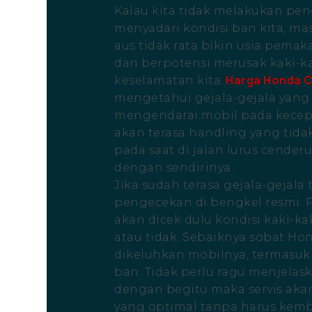
Kalau kita tidak melakukan peng
menyadari kondisi ban kita, ma
aus tidak rata bikin usia pemak
dan berpotensi merusak kaki-
Harga Honda C
keselamatan kita.
mengetahui gejala-gejala yang 
mengendarai mobil pada kecepa
akan terasa handling yang tidak 
pada saat di jalan lurus cenderu
dengan sendirinya.
Jika sudah terasa gejala-gejala
pengecekan di bengkel resmi. 
akan dicek dulu kondisi kaki-k
atau tidak. Sebaiknya sobat H
dikeluhkan mobilnya, termasu
ban. Tidak perlu ragu menjelas
dengan begitu maka servis aka
yang optimal tanpa harus kem