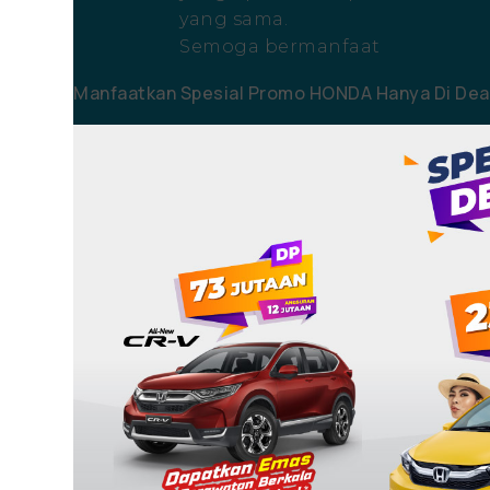
yang sama.
Semoga bermanfaat
Manfaatkan Spesial Promo HONDA Hanya Di Deal