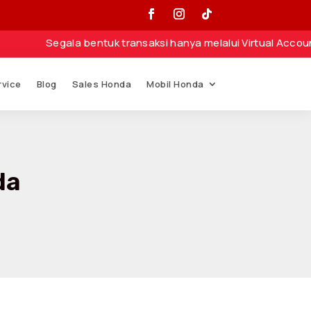
gala bentuk transaksi hanya melalui Virtual Account atau N
rvice
Blog
Sales Honda
Mobil Honda
da