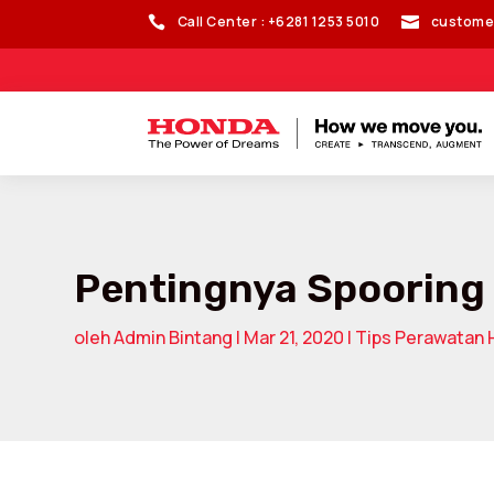
Call Center : +6281 1253 5010
custome


Pentingnya Spooring
oleh
Admin Bintang
|
Mar 21, 2020
|
Tips Perawatan