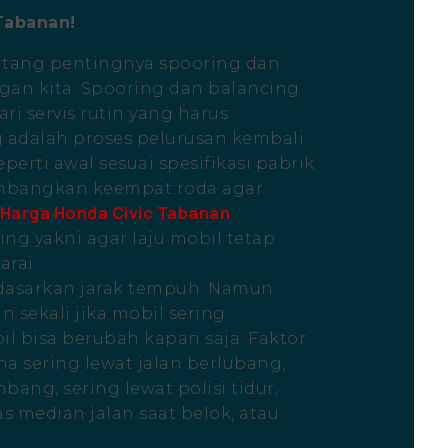
Tabanan!
ntang pentingnya spooring dan
gan kita. Spooring dan balancing
i servis rutin yang harus
g adalah proses pelurusan kembali
erti awal sesuai spesifikasi pabrik
mbangkan keempat roda agar
Harga Honda Civic Tabanan
ng yakni agar laju mobil tetap
arai.
dasarkan jarak tempuh. Namun
n sekali jika mobil sering
il bisa berubah kapan saja. Faktor
a sering lewat jalan berlubang,
bang, sering lewat polisi tidur,
 median jalan saat belok, atau