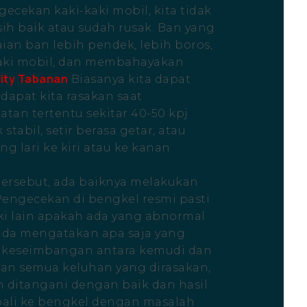
ecekan kaki-kaki mobil, kita tidak
sih baik atau sudah rusak. Ban yang
aian ban lebih pendek, lebih boros,
kaki mobil, dan membahayakan
ity Tabanan
Biasanya kita dapat
dapat kita rasakan saat
tan tertentu sekitar 40-50 kpj
stabil, setir berasa getar, atau
ng lari ke kiri atau ke kanan
 tersebut, ada baiknya melakukan
Pengecekan di bengkel resmi pasti
aki lain apakah ada yang abnormal
onda mengatakan apa saja yang
k keseimbangan antara kemudi dan
kan semua keluhan yang dirasakan,
n ditangani dengan baik dan hasil
bali ke bengkel dengan masalah