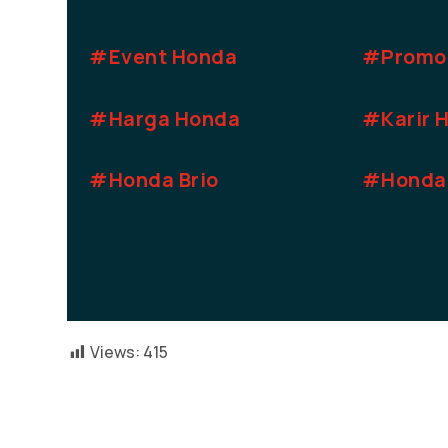
#Event Honda
#Promo
#Harga Honda
#Karir 
#Honda Brio
#Honda
Views:
415