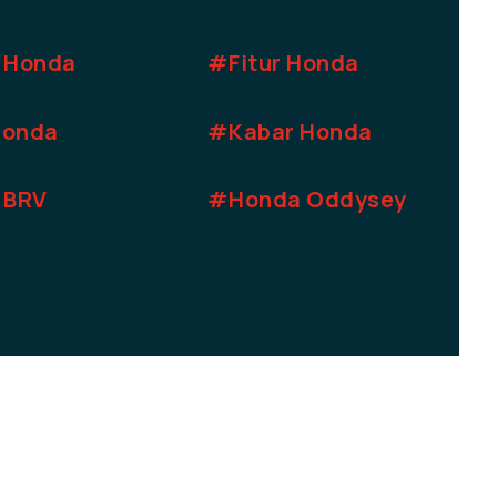
 Honda
#Fitur Honda
Honda
#Kabar Honda
 BRV
#Honda Oddysey