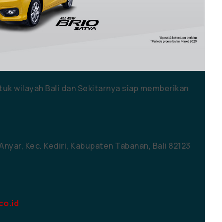
uk wilayah Bali dan Sekitarnya siap memberikan
r Anyar, Kec. Kediri, Kabupaten Tabanan, Bali 82123
o.id