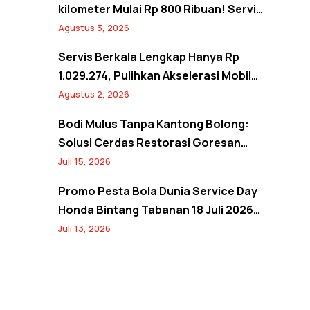
kilometer Mulai Rp 800 Ribuan! Servis
Semangat Kemerdekaan Promo
Agustus 3, 2026
Agustus 2026
Servis Berkala Lengkap Hanya Rp
1.029.274, Pulihkan Akselerasi Mobil
Seperti Baru! Back to Prime Promo
Agustus 2, 2026
Agustus 2026
Bodi Mulus Tanpa Kantong Bolong:
Solusi Cerdas Restorasi Goresan
Bodi Mobil Hemat Biaya
Juli 15, 2026
Promo Pesta Bola Dunia Service Day
Honda Bintang Tabanan 18 Juli 2026:
Banjir Diskon Servis hingga 20% dan
Juli 13, 2026
Banyak Hadiah Jersey Menarik!