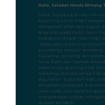
Hallo, Sahabat Honda Bintang 
Sobat Honda wajib tahu nih te
balancing untuk mobil kesayan
merupakan salah satu bagian dar
dilakukan pada mobil. Spoorin
kedudukan empat roda mobil sep
, sedangkan balancing menyei
putarannya menjadi seimbang.
Tujuannya spooring dan balanci
lurus, stabil dan nyaman dikend
Sebenarnya spooring tidak ber
sebaiknya minimal setiap 6 bula
digunakan. Sudut kaki-kaki mob
penyebabnya banyak, bisa karen
jalan rusak, jalan yang bergelom
menyerempet trotoar, menggilas
muatan berlebih.