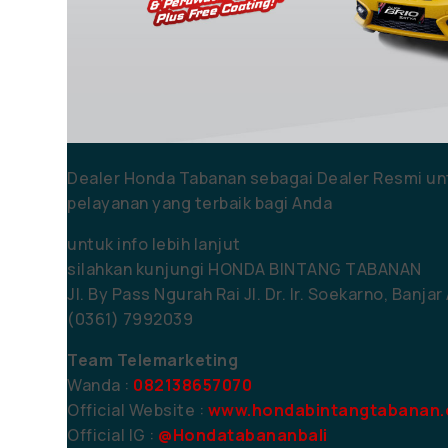
Dealer Honda Tabanan sebagai Dealer Resmi unt
pelayanan yang terbaik bagi Anda
untuk info lebih lanjut
silahkan kunjungi HONDA BINTANG TABANAN
Jl. By Pass Ngurah Rai Jl. Dr. Ir. Soekarno, Banja
(0361) 7992039
Team Telemarketing
Wanda :
082138657070
Official Website :
www.hondabintangtabanan.c
Official IG :
@Hondatabananbali