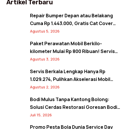
Artikel Terbaru
Repair Bumper Depan atau Belakang
Cuma Rp 1.443.000, Gratis Cat Cover
Spion! Back to Shine Promo Agustus
Agustus 5, 2026
2026
Paket Perawatan Mobil Berkilo-
kilometer Mulai Rp 800 Ribuan! Servis
Semangat Kemerdekaan Promo Agustus
Agustus 3, 2026
2026
Servis Berkala Lengkap Hanya Rp
1.029.274, Pulihkan Akselerasi Mobil
Seperti Baru! Back to Prime Promo
Agustus 2, 2026
Agustus 2026
Bodi Mulus Tanpa Kantong Bolong:
Solusi Cerdas Restorasi Goresan Bodi
Mobil Hemat Biaya
Juli 15, 2026
Promo Pesta Bola Dunia Service Day