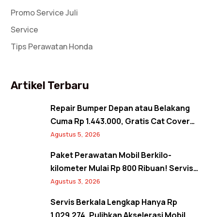
Promo Service Juli
Service
Tips Perawatan Honda
Artikel Terbaru
Repair Bumper Depan atau Belakang
Cuma Rp 1.443.000, Gratis Cat Cover
Spion! Back to Shine Promo Agustus
Agustus 5, 2026
2026
Paket Perawatan Mobil Berkilo-
kilometer Mulai Rp 800 Ribuan! Servis
Semangat Kemerdekaan Promo Agustus
Agustus 3, 2026
2026
Servis Berkala Lengkap Hanya Rp
1.029.274, Pulihkan Akselerasi Mobil