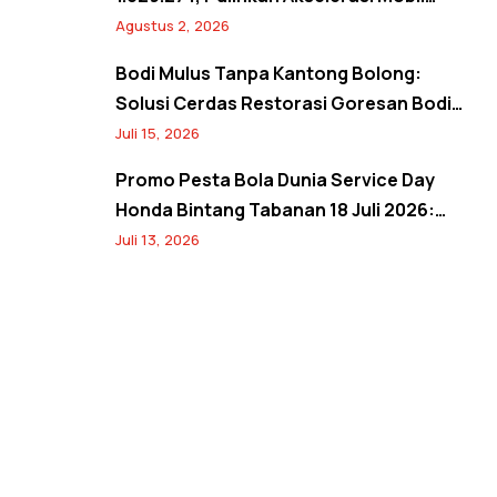
Seperti Baru! Back to Prime Promo
Agustus 2, 2026
Agustus 2026
Bodi Mulus Tanpa Kantong Bolong:
Solusi Cerdas Restorasi Goresan Bodi
Mobil Hemat Biaya
Juli 15, 2026
Promo Pesta Bola Dunia Service Day
Honda Bintang Tabanan 18 Juli 2026:
Banjir Diskon Servis hingga 20% dan
Juli 13, 2026
Banyak Hadiah Jersey Menarik!