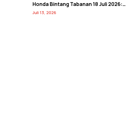
Honda Bintang Tabanan 18 Juli 2026:
Banjir Diskon Servis hingga 20% dan
Juli 13, 2026
Banyak Hadiah Jersey Menarik!