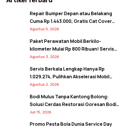
Artikel Terbaru
Repair Bumper Depan atau Belakang
Cuma Rp 1.443.000, Gratis Cat Cover
Spion! Back to Shine Promo Agustus
Agustus 5, 2026
2026
Paket Perawatan Mobil Berkilo-
kilometer Mulai Rp 800 Ribuan! Servis
Semangat Kemerdekaan Promo Agustus
Agustus 3, 2026
2026
Servis Berkala Lengkap Hanya Rp
1.029.274, Pulihkan Akselerasi Mobil
Seperti Baru! Back to Prime Promo
Agustus 2, 2026
Agustus 2026
Bodi Mulus Tanpa Kantong Bolong:
Solusi Cerdas Restorasi Goresan Bodi
Mobil Hemat Biaya
Juli 15, 2026
Promo Pesta Bola Dunia Service Day