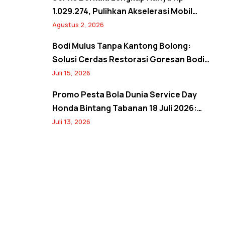
1.029.274, Pulihkan Akselerasi Mobil
Seperti Baru! Back to Prime Promo
Agustus 2, 2026
Agustus 2026
Bodi Mulus Tanpa Kantong Bolong:
Solusi Cerdas Restorasi Goresan Bodi
Mobil Hemat Biaya
Juli 15, 2026
Promo Pesta Bola Dunia Service Day
Honda Bintang Tabanan 18 Juli 2026:
Banjir Diskon Servis hingga 20% dan
Juli 13, 2026
Banyak Hadiah Jersey Menarik!