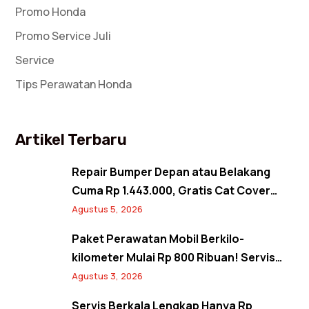
Promo Honda
Promo Service Juli
Service
Tips Perawatan Honda
Artikel Terbaru
Repair Bumper Depan atau Belakang
Cuma Rp 1.443.000, Gratis Cat Cover
Spion! Back to Shine Promo Agustus
Agustus 5, 2026
2026
Paket Perawatan Mobil Berkilo-
kilometer Mulai Rp 800 Ribuan! Servis
Semangat Kemerdekaan Promo Agustus
Agustus 3, 2026
2026
Servis Berkala Lengkap Hanya Rp