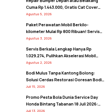
Repair Bumper Depan atau Belakang
Cuma Rp 1.443.000, Gratis Cat Cover
Spion! Back to Shine Promo Agustus
Agustus 5, 2026
2026
Paket Perawatan Mobil Berkilo-
kilometer Mulai Rp 800 Ribuan! Servis
Semangat Kemerdekaan Promo Agustus
Agustus 3, 2026
2026
Servis Berkala Lengkap Hanya Rp
1.029.274, Pulihkan Akselerasi Mobil
Seperti Baru! Back to Prime Promo
Agustus 2, 2026
Agustus 2026
Bodi Mulus Tanpa Kantong Bolong:
Solusi Cerdas Restorasi Goresan Bodi
Mobil Hemat Biaya
Juli 15, 2026
Promo Pesta Bola Dunia Service Day
Honda Bintang Tabanan 18 Juli 2026:
Banjir Diskon Servis hingga 20% dan
Juli 13, 2026