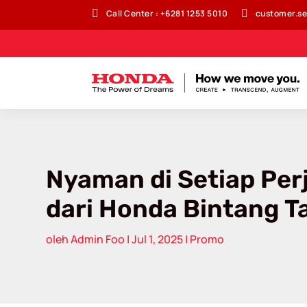


Call Center : +6281 1253 5010
customer.se
Nyaman di Setiap Per
dari Honda Bintang 
oleh
Admin Foo
|
Jul 1, 2025
|
Promo