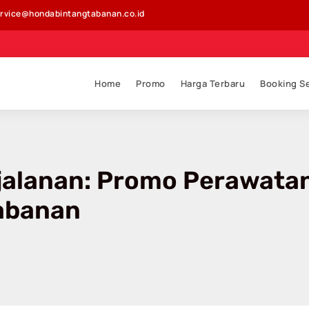
rvice@hondabintangtabanan.co.id
Home
Promo
Harga Terbaru
Booking S
jalanan: Promo Perawatan 
Tabanan