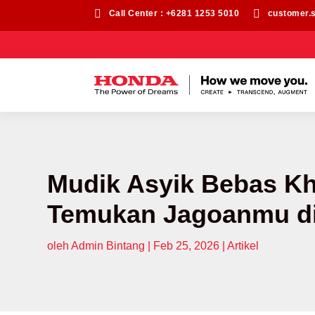


Call Center : +6281 1253 5010
customer.
Mudik Asyik Bebas Kha
Temukan Jagoanmu di
oleh
Admin Bintang
|
Feb 25, 2026
|
Artikel