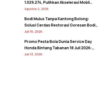
1.029.274, Pulihkan Akselerasi Mobil
Seperti Baru! Back to Prime Promo
Agustus 2, 2026
Agustus 2026
Bodi Mulus Tanpa Kantong Bolong:
Solusi Cerdas Restorasi Goresan Bodi
Mobil Hemat Biaya
Juli 15, 2026
Promo Pesta Bola Dunia Service Day
Honda Bintang Tabanan 18 Juli 2026:
Banjir Diskon Servis hingga 20% dan
Juli 13, 2026
Banyak Hadiah Jersey Menarik!