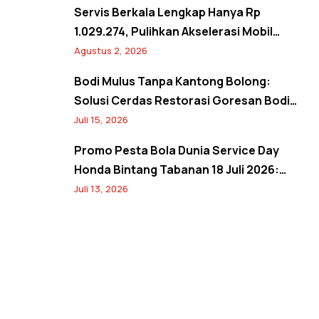
2026
Servis Berkala Lengkap Hanya Rp
1.029.274, Pulihkan Akselerasi Mobil
Seperti Baru! Back to Prime Promo
Agustus 2, 2026
Agustus 2026
Bodi Mulus Tanpa Kantong Bolong:
Solusi Cerdas Restorasi Goresan Bodi
Mobil Hemat Biaya
Juli 15, 2026
Promo Pesta Bola Dunia Service Day
Honda Bintang Tabanan 18 Juli 2026:
Banjir Diskon Servis hingga 20% dan
Juli 13, 2026
Banyak Hadiah Jersey Menarik!