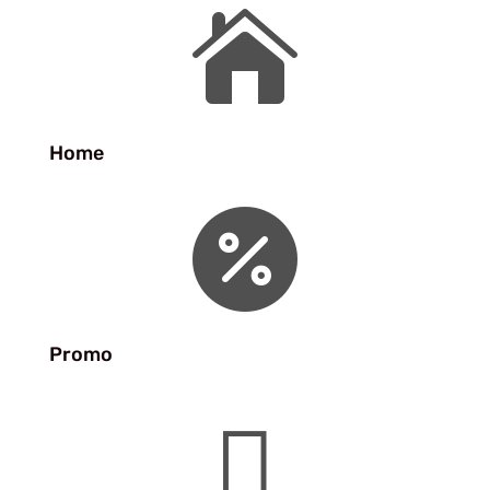

Home

Promo
