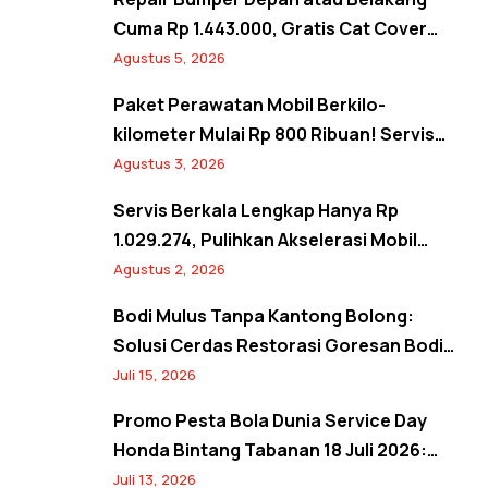
Cuma Rp 1.443.000, Gratis Cat Cover
Spion! Back to Shine Promo Agustus
Agustus 5, 2026
2026
Paket Perawatan Mobil Berkilo-
kilometer Mulai Rp 800 Ribuan! Servis
Semangat Kemerdekaan Promo Agustus
Agustus 3, 2026
2026
Servis Berkala Lengkap Hanya Rp
1.029.274, Pulihkan Akselerasi Mobil
Seperti Baru! Back to Prime Promo
Agustus 2, 2026
Agustus 2026
Bodi Mulus Tanpa Kantong Bolong:
Solusi Cerdas Restorasi Goresan Bodi
Mobil Hemat Biaya
Juli 15, 2026
Promo Pesta Bola Dunia Service Day
Honda Bintang Tabanan 18 Juli 2026:
Banjir Diskon Servis hingga 20% dan
Juli 13, 2026