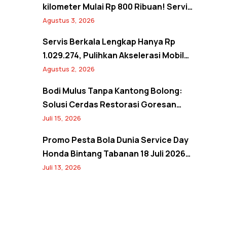
kilometer Mulai Rp 800 Ribuan! Servis
Semangat Kemerdekaan Promo
Agustus 3, 2026
Agustus 2026
Servis Berkala Lengkap Hanya Rp
1.029.274, Pulihkan Akselerasi Mobil
Seperti Baru! Back to Prime Promo
Agustus 2, 2026
Agustus 2026
Bodi Mulus Tanpa Kantong Bolong:
Solusi Cerdas Restorasi Goresan
Bodi Mobil Hemat Biaya
Juli 15, 2026
Promo Pesta Bola Dunia Service Day
Honda Bintang Tabanan 18 Juli 2026:
Banjir Diskon Servis hingga 20% dan
Juli 13, 2026
Banyak Hadiah Jersey Menarik!