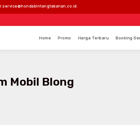
r.service@hondabintangtabanan.co.id
Segal
Home
Promo
Harga Terbaru
Booking Se
m Mobil Blong