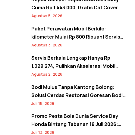
Cuma Rp 1.443.000, Gratis Cat Cover
Spion! Back to Shine Promo Agustus
Agustus 5, 2026
2026
Paket Perawatan Mobil Berkilo-
kilometer Mulai Rp 800 Ribuan! Servis
Semangat Kemerdekaan Promo Agustus
Agustus 3, 2026
2026
Servis Berkala Lengkap Hanya Rp
1.029.274, Pulihkan Akselerasi Mobil
Seperti Baru! Back to Prime Promo
Agustus 2, 2026
Agustus 2026
Bodi Mulus Tanpa Kantong Bolong:
Solusi Cerdas Restorasi Goresan Bodi
Mobil Hemat Biaya
Juli 15, 2026
Promo Pesta Bola Dunia Service Day
Honda Bintang Tabanan 18 Juli 2026:
Banjir Diskon Servis hingga 20% dan
Juli 13, 2026