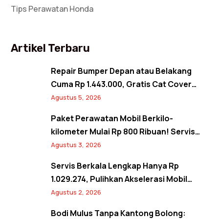
Tips Perawatan Honda
Artikel Terbaru
Repair Bumper Depan atau Belakang
Cuma Rp 1.443.000, Gratis Cat Cover
Spion! Back to Shine Promo Agustus
Agustus 5, 2026
2026
Paket Perawatan Mobil Berkilo-
kilometer Mulai Rp 800 Ribuan! Servis
Semangat Kemerdekaan Promo Agustus
Agustus 3, 2026
2026
Servis Berkala Lengkap Hanya Rp
1.029.274, Pulihkan Akselerasi Mobil
Seperti Baru! Back to Prime Promo
Agustus 2, 2026
Agustus 2026
Bodi Mulus Tanpa Kantong Bolong: