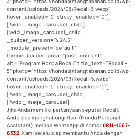
3″ photo=”https://hondabintangtabanan.co.id/wp-
content/uploads/2024/03/Recall-3.webp”
hover_enabled=”0″ sticky_enabled=”0″]
[/wdcl_image_carousel_child]
[wdcl_image_carousel_child
_builder_version=”4.24.2″
_module_preset=”default”
theme_builder_area=”post_content”
alt=”Program Honda Recall” title_text=”Recall –
5″ photo=”https://hondabintangtabanan.co.id/wp-
content/uploads/2024/03/Recall-5.webp”
hover_enabled=”0″ sticky_enabled=”0″]
[/wdcl_image_carousel_child]
[/wdcl_image_carousel]
Jika Anda memiliki pertanyaan seputar Recall,
Anda bisa menghubungi Hani (Honda Personal
Assistant) melalui WhatsApp di nomor
0811-1067-
6332
. Kami selalu siap membantu Anda dengan