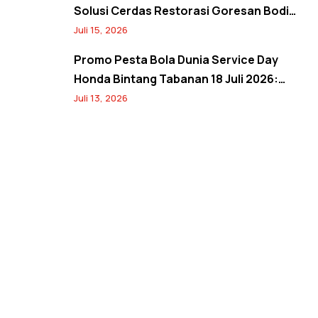
Solusi Cerdas Restorasi Goresan Bodi
Mobil Hemat Biaya
Juli 15, 2026
Promo Pesta Bola Dunia Service Day
Honda Bintang Tabanan 18 Juli 2026:
Banjir Diskon Servis hingga 20% dan
Juli 13, 2026
Banyak Hadiah Jersey Menarik!