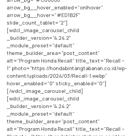
arrow_bg=”#C00000″
arrow_bg__hover_enabled=”on|hover”
arrow_bg__hover=”#ED1B2F”
slide_count_tablet=”2″]
[wdcl_image_carousel_child
_builder_version=”4.24.2″
_module_preset=”default”
theme_builder_area=”post_content”
alt=”Program Honda Recall” title_text=”Recall –
1″ photo=”https://hondabintangtabanan.co.id/wp-
content/uploads/2024/03/Recall-1.webp”
hover_enabled=”0″ sticky_enabled=”0″]
[/wdcl_image_carousel_child]
[wdcl_image_carousel_child
_builder_version=”4.24.2″
_module_preset=”default”
theme_builder_area=”post_content”
alt=”Program Honda Recall” title_text=”Recall –