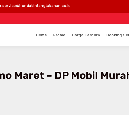
r.service@hondabintangtabanan.co.id
Se
Home
Promo
Harga Terbaru
Booking Se
o Maret – DP Mobil Mura