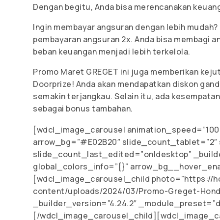
Dengan begitu, Anda bisa merencanakan keuanga
Ingin membayar angsuran dengan lebih mudah? 
pembayaran angsuran 2x. Anda bisa membagi an
beban keuangan menjadi lebih terkelola.
Promo Maret GREGET ini juga memberikan kejuta
Doorprize! Anda akan mendapatkan diskon gan
semakin terjangkau. Selain itu, ada kesempat
sebagai bonus tambahan.
[wdcl_image_carousel animation_speed=”1000
arrow_bg=”#E02B20″ slide_count_tablet=”2″ 
slide_count_last_edited=”on|desktop” _build
global_colors_info=”{}” arrow_bg__hover_e
[wdcl_image_carousel_child photo=”https://h
content/uploads/2024/03/Promo-Greget-Honda
_builder_version=”4.24.2″ _module_preset=”de
[/wdcl_image_carousel_child][wdcl_image_c