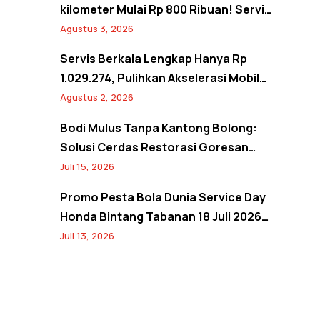
kilometer Mulai Rp 800 Ribuan! Servis
Semangat Kemerdekaan Promo
Agustus 3, 2026
Agustus 2026
Servis Berkala Lengkap Hanya Rp
1.029.274, Pulihkan Akselerasi Mobil
Seperti Baru! Back to Prime Promo
Agustus 2, 2026
Agustus 2026
Bodi Mulus Tanpa Kantong Bolong:
Solusi Cerdas Restorasi Goresan
Bodi Mobil Hemat Biaya
Juli 15, 2026
Promo Pesta Bola Dunia Service Day
Honda Bintang Tabanan 18 Juli 2026:
Banjir Diskon Servis hingga 20% dan
Juli 13, 2026
Banyak Hadiah Jersey Menarik!