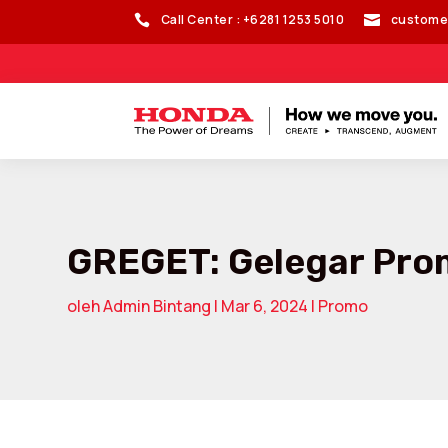
Call Center : +6281 1253 5010
custome


GREGET: Gelegar Prom
oleh
Admin Bintang
|
Mar 6, 2024
|
Promo