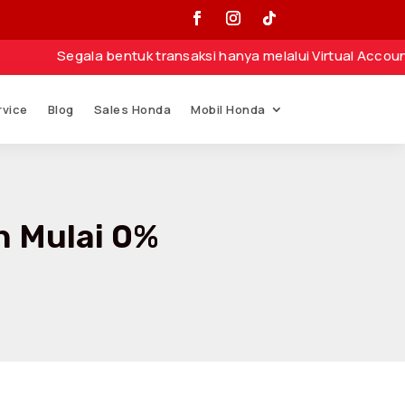
gala bentuk transaksi hanya melalui Virtual Account atau No
rvice
Blog
Sales Honda
Mobil Honda
h Mulai 0%