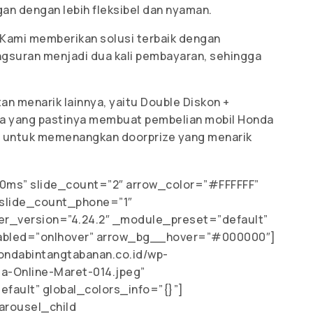
n dengan lebih fleksibel dan nyaman.
Kami memberikan solusi terbaik dengan
gsuran menjadi dua kali pembayaran, sehingga
n menarik lainnya, yaitu Double Diskon +
da yang pastinya membuat pembelian mobil Honda
an untuk memenangkan doorprize yang menarik
ms” slide_count=”2″ arrow_color=”#FFFFFF”
slide_count_phone=”1″
er_version=”4.24.2″ _module_preset=”default”
nabled=”on|hover” arrow_bg__hover=”#000000″]
ondabintangtabanan.co.id/wp-
-Online-Maret-014.jpeg”
fault” global_colors_info=”{}”]
arousel_child