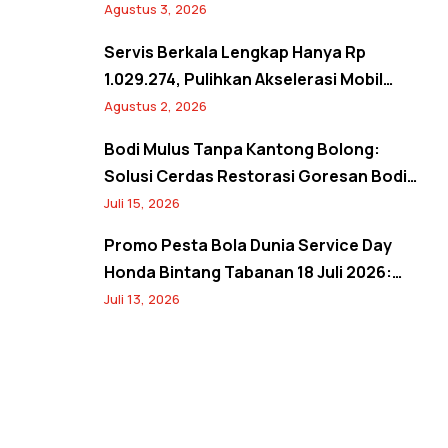
Semangat Kemerdekaan Promo Agustus
Agustus 3, 2026
2026
Servis Berkala Lengkap Hanya Rp
1.029.274, Pulihkan Akselerasi Mobil
Seperti Baru! Back to Prime Promo
Agustus 2, 2026
Agustus 2026
Bodi Mulus Tanpa Kantong Bolong:
Solusi Cerdas Restorasi Goresan Bodi
Mobil Hemat Biaya
Juli 15, 2026
Promo Pesta Bola Dunia Service Day
Honda Bintang Tabanan 18 Juli 2026:
Banjir Diskon Servis hingga 20% dan
Juli 13, 2026
Banyak Hadiah Jersey Menarik!