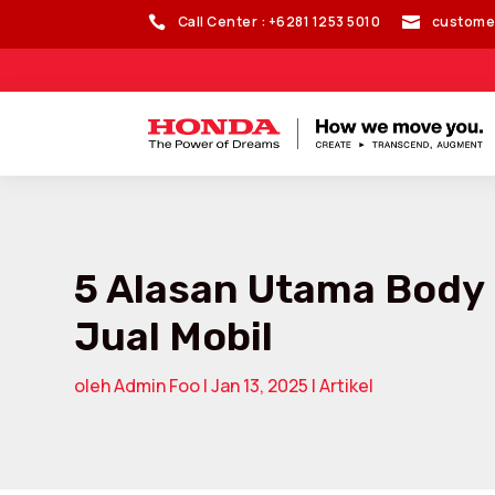
Call Center : +6281 1253 5010
custome


5 Alasan Utama Body 
Jual Mobil
oleh
Admin Foo
|
Jan 13, 2025
|
Artikel