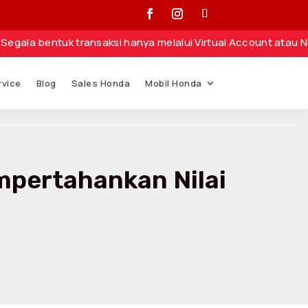
tuk transaksi hanya melalui Virtual Account atau Nomor Reke
rvice
Blog
Sales Honda
Mobil Honda
mpertahankan Nilai