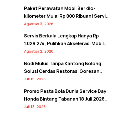
2026
Paket Perawatan Mobil Berkilo-
kilometer Mulai Rp 800 Ribuan! Servis
Semangat Kemerdekaan Promo
Agustus 3, 2026
Agustus 2026
Servis Berkala Lengkap Hanya Rp
1.029.274, Pulihkan Akselerasi Mobil
Seperti Baru! Back to Prime Promo
Agustus 2, 2026
Agustus 2026
Bodi Mulus Tanpa Kantong Bolong:
Solusi Cerdas Restorasi Goresan
Bodi Mobil Hemat Biaya
Juli 15, 2026
Promo Pesta Bola Dunia Service Day
Honda Bintang Tabanan 18 Juli 2026:
Banjir Diskon Servis hingga 20% dan
Juli 13, 2026
Banyak Hadiah Jersey Menarik!