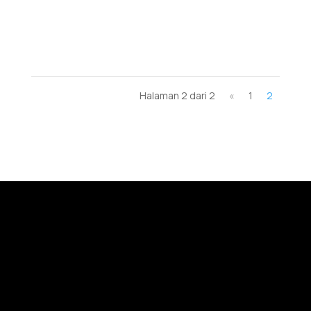
Cukup memastikan modul NANOE...
Halaman 2 dari 2
«
1
2